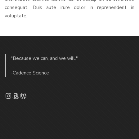
consequat. Duis aute irure dolor in reprehenderit in
voluptate.
"Because we can, and we will."
-Cadence Science